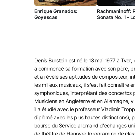
Enrique Granados:
Rachmaninoff: 
Goyescas
Sonata No. 1 - L
Prelude and Th
Variations for P
Denis Burstein est né le 13 mai 1977 à Tver, e
a commencé sa formation avec son père, pro
et a révélé ses aptitudes de compositeur, 
les milieux musicaux, il s'est fait connaître
symphoniques, interprétant des concertos po
Musiciens en Angleterre et en Allemagne, y
il a étudié avec le professeur Vladimir Tro
diplômé avec les plus hautes distinctions),
bourse du Service allemand d'échanges unive
de théâtre de Hanovre (programme de classe