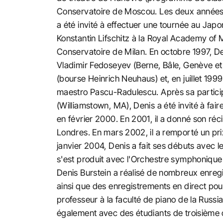
Conservatoire de Moscou. Les deux années sui
a été invité à effectuer une tournée au Jap
Konstantin Lifschitz à la Royal Academy of M
Conservatoire de Milan. En octobre 1997, De
Vladimir Fedoseyev (Berne, Bâle, Genève et 
(bourse Heinrich Neuhaus) et, en juillet 19
maestro Pascu-Radulescu. Après sa participa
(Williamstown, MA), Denis a été invité à fair
en février 2000. En 2001, il a donné son ré
Londres. En mars 2002, il a remporté un pri
janvier 2004, Denis a fait ses débuts avec l
s'est produit avec l'Orchestre symphonique T
Denis Burstein a réalisé de nombreux enregi
ainsi que des enregistrements en direct pou
professeur à la faculté de piano de la Russi
également avec des étudiants de troisième 