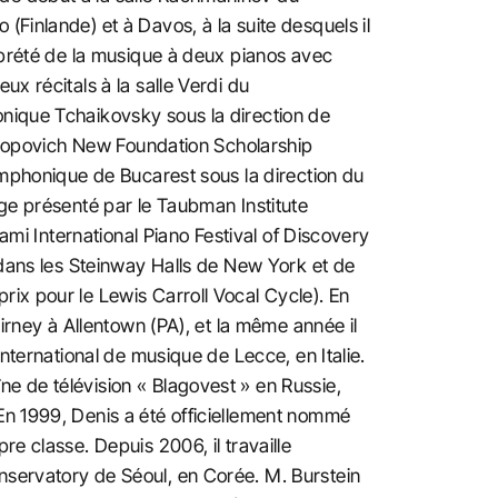
Finlande) et à Davos, à la suite desquels il
erprété de la musique à deux pianos avec
x récitals à la salle Verdi du
onique Tchaikovsky sous la direction de
ostropovich New Foundation Scholarship
symphonique de Bucarest sous la direction du
ege présenté par le Taubman Institute
iami International Piano Festival of Discovery
s dans les Steinway Halls de New York et de
rix pour le Lewis Carroll Vocal Cycle). En
Birney à Allentown (PA), et la même année il
international de musique de Lecce, en Italie.
e de télévision « Blagovest » en Russie,
En 1999, Denis a été officiellement nommé
e classe. Depuis 2006, il travaille
nservatory de Séoul, en Corée. M. Burstein