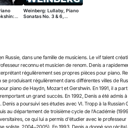
Piano
Weinberg: Lullaby, Piano
okshin:
Sonatas No. 3 & 6,
eme with
Children's Notebook No. 1,
iano
2 & 3
n Russie, dans une famille de musiciens. Le vif talent créatif 
fesseur reconnu et musicien de renom. Denis a rapidement 
interprétant régulièrement ses propres pièces pour piano.
 en se produisant régulièrement dans différentes villes de R
ur piano de Haydn, Mozart et Gershwin. En 1991, il a parti
 remportant un grand succès. En 1992, Denis a été admis 
pp. Denis a poursuivi ses études avec Vl. Tropp à la Russi
 puis au département de troisième cycle de l'Académie (1999
rsitaires, ce qui lui a permis d'étudier avec le professeur
 soliste, 2004–2005). En 1993, Denis a donné son récital