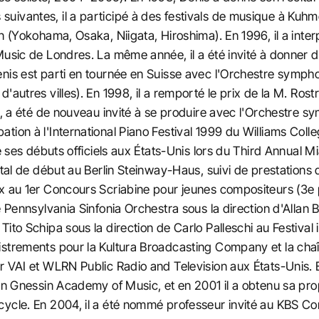
vantes, il a participé à des festivals de musique à Kuhmo (
on (Yokohama, Osaka, Niigata, Hiroshima). En 1996, il a int
usic de Londres. La même année, il a été invité à donner deu
nis est parti en tournée en Suisse avec l'Orchestre symph
d'autres villes). En 1998, il a remporté le prix de la M. R
99, a été de nouveau invité à se produire avec l'Orchestre 
tion à l'International Piano Festival 1999 du Williams Coll
e ses débuts officiels aux États-Unis lors du Third Annual M
cital de début au Berlin Steinway-Haus, suivi de prestation
x au 1er Concours Scriabine pour jeunes compositeurs (3e p
e Pennsylvania Sinfonia Orchestra sous la direction d'Allan 
ito Schipa sous la direction de Carlo Palleschi au Festival 
strements pour la Kultura Broadcasting Company et la chaîn
r VAI et WLRN Public Radio and Television aux États-Unis. 
an Gnessin Academy of Music, et en 2001 il a obtenu sa propr
cycle. En 2004, il a été nommé professeur invité au KBS Co