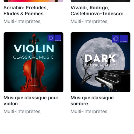
Scriabin: Preludes,
Vivaldi, Rodrigo,
Etudes & Poèmes
Castelnuovo-Tedesco: 4
Guitar Concertos
Multi-interprètes
,
Multi-interprètes
,
Musique classique pour
Musique classique
violon
sombre
Multi-interprètes
,
Multi-interprètes
,