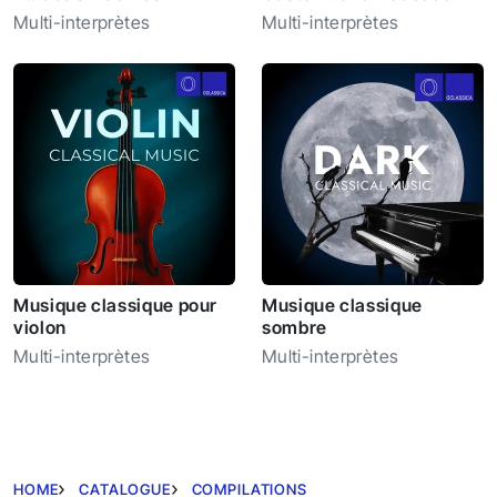
Guitar Concertos
Multi-interprètes
Multi-interprètes
Musique classique pour
Musique classique
violon
sombre
Multi-interprètes
Multi-interprètes
HOME
CATALOGUE
COMPILATIONS