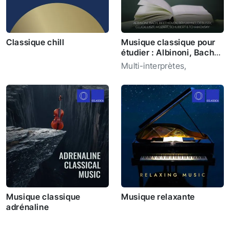
Classique chill
Musique classique pour
étudier : Albinoni, Bach,
Beethoven, Bryukhno,
Multi-interprètes
,
Debussy, Gluck, Liszt,
Mozart, Schubert &
Tchaïkovsky
Musique classique
Musique relaxante
adrénaline