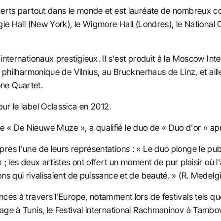
certs partout dans le monde et est lauréate de nombreux con
gie Hall (New York), le Wigmore Hall (Londres), le National 
internationaux prestigieux. Il s'est produit à la Moscow Int
t philharmonique de Vilnius, au Brucknerhaus de Linz, et aill
ne Quartet.
ur le label Oclassica en 2012.
 « De Nieuwe Muze », a qualifié le duo de « Duo d'or » ap
ès l'une de leurs représentations : « Le duo plonge le publi
; les deux artistes ont offert un moment de pur plaisir où l'
ns qui rivalisaient de puissance et de beauté. » (R. Medelgi
nces à travers l'Europe, notamment lors de festivals tels q
ge à Tunis, le Festival international Rachmaninov à Tambov 